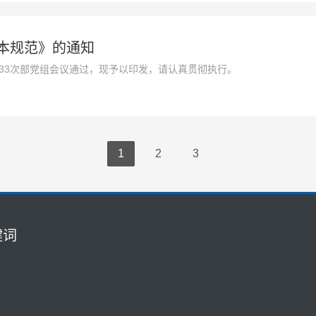
本规范》的通知
日第33次部党组会议通过，现予以印发，请认真贯彻执行。
1
2
3
键词
联系我们
0731-52521688
车痕迹鉴定
1826609838@qq.com
鉴定