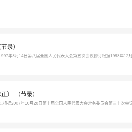
（节录）
1997年3月14日第八届全国人民代表大会第五次会议修订根据1998年1
999年12月25日《中华人民共和国刑法修正案》、2001年8月31日
（三）》、2002年12月28
修正） （节录）
通过根据2007年10月28日第十届全国人民代表大会常务委员会第三十次
第十一届全国人民代表大会常务委员会第二十八次会议《关于修改〈中华人民
常务委员会第二十八次会议《关于修改〈中华人