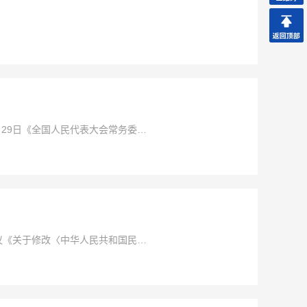
2月29日《全国人民代表大会常务委员
《中华人民共和国刑法修正案
会议《关于修改〈中华人民共和国民事
共和国民事诉讼法〉的决定》第二次