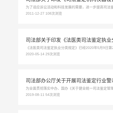
为了适应诉讼活动和科技发展的需要，进一步提高司法鉴
2011-12-27 108次浏览
（暂行）》（司发通〔2006〕57号）进行了修订。现
行。
司法部关于印发《法医类司法鉴定执业
《法医类司法鉴定执业分类规定》已经2020年5月9日
2020-05-14 29次浏览
司法部办公厅关于开展司法鉴定行业警
为全面贯彻落实中办、国办《关于健全统一司法鉴定管
2019-08-11 54次浏览
解司法鉴定领域重大风险，以崭新的行业形象和更优异的
业不正之风，决定自即日起至9月底，开展警示教育活动