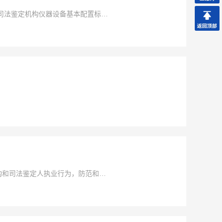
司法鉴定机构仪器设备基本配置标准
发给你们，自2012年3月1日起施
构和司法鉴定人执业行为，防范和化
鉴定黄牛”案件中暴露出的司法鉴定行