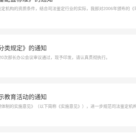
定机构的资质条件，结合司法鉴定行业的实际，我部对2006年颁布的《
将修订后的《司法鉴定机构仪器设备配置标准》（以下简称《配置标准》）印
分类规定》的通知
第20次部长办公会议审议通过，现予印发，请认真贯彻执行。
示教育活动的通知
理体制的实施意见》（以下简称《实施意见》），进一步规范司法鉴定机
成绩迎接新中国成立70周年，针对近期上海、浙江等地“人伤骗保”“司法
。有关事项通知如下。