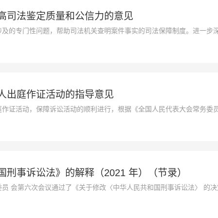
高司法鉴定质量和公信力的意见
涉及的专门性问题，帮助司法机关查明案件事实的司法保障制度。进一步
国具有重要意义。为深入贯彻落实中办、国办《关于健全统一司法鉴定管
司法鉴定质量和公信力，现提出如下意见。
人出庭作证活动的指导意见
庭作证活动，保障诉讼活动的顺利进行，根据《全国人民代表大会常务委
刑事诉讼法》的解释（2021 年）（节录）