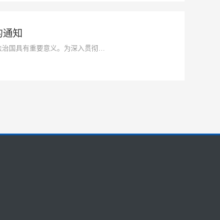
的通知
法治国具有重要意义。为深入贯彻落
展鉴定工作，我们根据有关法律法
现