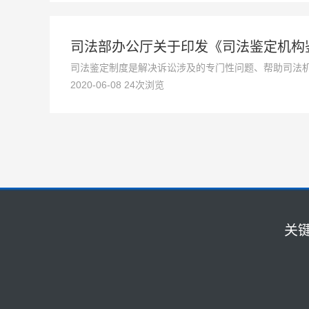
司法部办公厅关于印发《司法鉴定机构
司法鉴定制度是解决诉讼涉及的专门性问题、帮助司法
2020-06-08 24次浏览
实中办、国办《关于健全统一司法鉴定管理体制的实施
规、规章和规范性文件，结合司法鉴定工作实际，制定
快捷导航
关
网站首页
团队资质
机动
法律法规
法医
关于我们