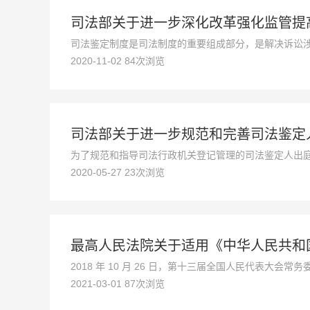
司法部关于进一步深化改革强化监管提
司法鉴定制度是司法制度的重要组成部分，是解决诉讼
2020-11-02 84次浏览
质量和公信力对于维护社会公平正义、全面推进依法治
施意见》），完善体制机制，严格监督管理，不断提升
司法部关于进一步规范和完善司法鉴定
为了规范和指导司法行政机关登记管理的司法鉴定人出
2020-05-27 23次浏览
和有关法律、法规的规定，制定本指导意见。
最高人民法院关于适用《中华人民共和国
2018 年 10 月 26 日，第十三届全国人民代表大会常务委员 会第六次会议通过了《关于修改〈中华人民共和国刑事诉讼法〉 的决定》。为正确理解和适用修改后的刑
2021-03-01 87次浏览
事诉讼法，结合人民 法院审判工作实际，制定本解释。