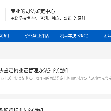
专业的司法鉴定中心
始终坚持“科学、客观、独立、公正”的原则
定项目
价格鉴证评估
机动车技术鉴定
团
法鉴定执业证管理办法》的通知
行政机关审核登记获准行政许可的司法鉴定机构和司法鉴定人从事司法鉴
的决定》，配合《司法鉴定机构登记管理办法》（司法部第95号令）、
依法开展司法鉴定活动，规范司法鉴定执业秩序和执业环境，经司法
备配置标准》的通知