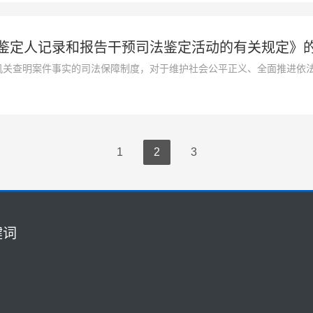
鉴定人记录和报告干预司法鉴定活动的有关规定》
机关查明案件事实的司法保障制度，对于维护社会公平正义、全面推进依
意见》，进一步健全鉴定人负责制，依法保障鉴定人独立、客观、规范开
了《司法鉴定机构、鉴定人记录和报告干预司法鉴定活动的有关规定》，
1
2
3
键词
联系我们
0731-52521688
车痕迹鉴定
1826609838@qq.com
鉴定