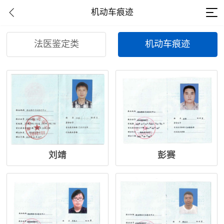
机动车痕迹
法医鉴定类
机动车痕迹
刘靖
彭赛