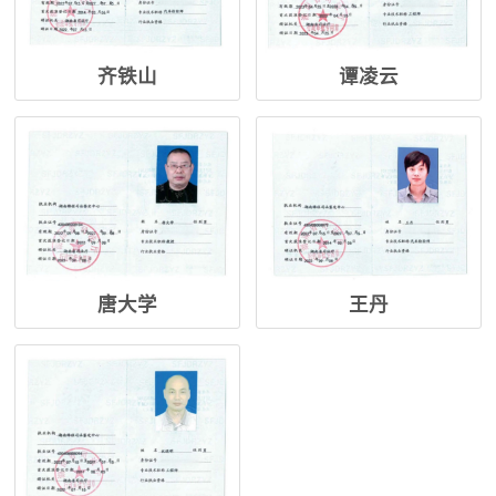
齐铁山
谭凌云
唐大学
王丹