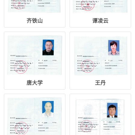
齐铁山
谭凌云
唐大学
王丹