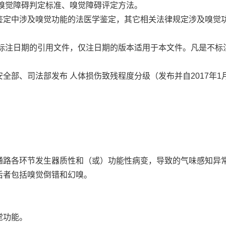
嗅觉障碍判定标准、嗅觉障碍评定方法。
鉴定中涉及嗅觉功能的法医学鉴定，其它相关法律规定涉及嗅觉
标注日期的引用文件，仅注日期的版本适用于本文件。凡是不标
全部、司法部发布 人体损伤致残程度分级（发布并自2017年1
通路各环节发生器质性和（或）功能性病变，导致的气味感知异
后者包括嗅觉倒错和幻嗅。
觉功能。