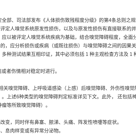
安全部、司法部发布《人体损伤致残程度分级》的第4条总则之
应以被评定人嗅觉系统原发性损伤，以及与原发性损伤有直接联系
，应以被评定人嗅觉系统疾病为基础，结合嗅觉障碍程度，全面
）并存的，应分析损伤或疾病（或既往损伤）与嗅觉障碍之间的因
多种测试结果互相印证，其中必须包括 1 种主观检查方法及 1
终结或者伤情相对稳定时进行。
炎相关嗅觉障碍、上呼吸道感染（上感）后嗅觉障碍、外伤性嗅觉
。上述6种类型的嗅觉障碍判定标准详见下文。此外， 还包括
肿瘤等所致嗅觉障碍）。
动性改变，同时伴有鼻塞、脓涕、头痛、阵发性喷嚏等症状。
肿胀、息肉样变或有异常分泌物。