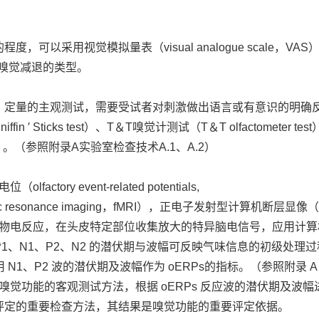
视觉模拟量表（visual analogue scale，VAS）或嗅觉障碍调
度和嗅觉减退的类型。
、定量的主观测试，需要受试者对刺激做出语言或有意识的明确
Sticks test）、T＆T嗅觉计测试（T＆T olfactometer t
test，UPSIT）。（参照附录A实验室检查技术A.1、A.2）
ory event-related potentials,
tic resonance imaging，fMRI），正电子发射型计算机断层显
的生物电反应，在头皮特定部位收集放大的特异脑电信号，应用计算机叠
P1、N1、P2、N2 的潜伏期与波幅可反映气味信息的初级处理
N1、P2 波的潜伏期及波幅作为 oERPs的指标。（参照附录 A 
稳定的嗅觉功能的客观测试方法，根据 oERPs 反应波的潜伏期及
评定的重要检查方法，其结果是嗅觉功能的重要评定依据。