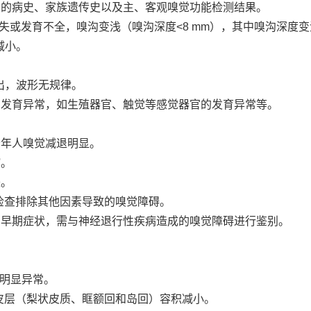
嗅觉的病史、家族遗传史以及主、客观嗅觉功能检测结果。
球结构消失或发育不全，嗅沟变浅（嗅沟深度<8 mm），其中嗅沟
减小。
引不出，波形无规律。
统的发育异常，如生殖器官、触觉等感觉器官的发育异常等。
常老年人嗅觉减退明显。
缩。
失。
 等检查排除其他因素导致的嗅觉障碍。
病的早期症状，需与神经退行性疾病造成的嗅觉障碍进行鉴别。
无明显异常。
甚至嗅皮层（梨状皮质、眶额回和岛回）容积减小。