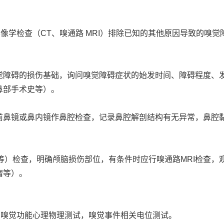
影像学检查（CT、嗅通路 MRI）排除已知的其他原因导致的嗅觉
觉障碍的损伤基础，询问嗅觉障碍症状的始发时间、障碍程度、
鼻部手术史等）。
或鼻内镜作鼻腔检查，记录鼻腔解剖结构有无异常，鼻腔黏膜状态等。
I等）检查，明确颅脑损伤部位，有条件时应行嗅通路MRI检查
瘤等）。
：嗅觉功能心理物理测试，嗅觉事件相关电位测试。