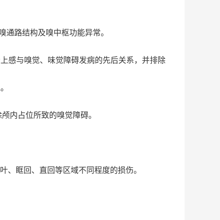
以排除嗅通路结构及嗅中枢功能异常。
患者上感与嗅觉、味觉障碍发病的先后关系，并排除
显。
排除颅内占位所致的嗅觉障碍。
及额叶、眶回、直回等区域不同程度的损伤。