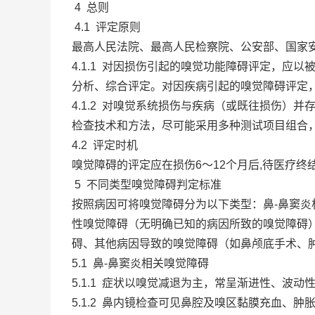
4 总则
4.1 评定原则
最高人民法院、最高人民检察院、公安部、国家
4.1.1 对因损伤引起的嗅觉功能障碍评定，
分析、综合评定。对因疾病引起的嗅觉障碍评定
4.1.2 对嗅觉系统损伤与疾病（或既往损伤
检查技术和方法，尽可能采用多种测试项目组合，
4.2 评定时机
嗅觉障碍的评定应在损伤6～12个月后,待医疗
5 不同类型嗅觉障碍判定标准
按照病因可将嗅觉障碍分为以下类型：鼻-鼻窦
性嗅觉障碍（无明确已知的病因所致的嗅觉障碍）
碍、其他病因导致的嗅觉障碍（如鼻颅底手术、
5.1 鼻-鼻窦炎相关嗅觉障碍
5.1.1 症状以嗅觉减退为主，常呈渐进性、波
5.1.2 鼻内镜检查可见鼻腔及嗅区黏膜充血、