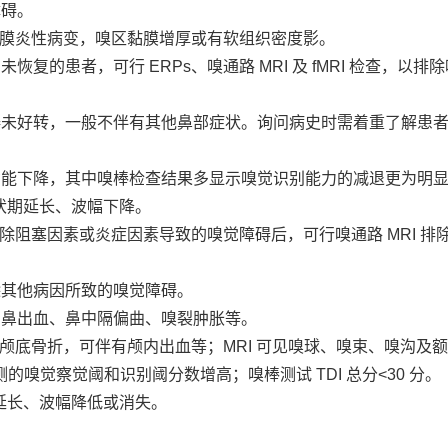
障碍。
鼻窦黏膜炎性病变，嗅区黏膜增厚或有软组织密度影。
未恢复的患者，可行 ERPs、嗅通路 MRI 及 fMRI 检查，
觉障碍未好转，一般不伴有其他鼻部症状。询问病史时需着重了解
觉功能下降，其中嗅棒检查结果多显示嗅觉识别能力的减退更为明
波潜伏期延长、波幅下降。
检查排除阻塞因素或炎症因素导致的嗅觉障碍后，可行嗅通路 MRI 
排除其他病因所致的嗅觉障碍。
肿、鼻出血、鼻中隔偏曲、嗅裂肿胀等。
尤其是前颅底骨折，可伴有颅内出血等；MRI 可见嗅球、嗅束、嗅沟
检测的嗅觉察觉阈和识别阈分数增高；嗅棒测试 TDI 总分<30 分。
伏期延长、波幅降低或消失。