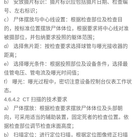
b） 安放摄片标识：摄片标识应包括摄片日期、检查编
号、左右标识；
c） 尸体摆放与中心线设置：根据检查部位及检查目
的，按标准位置摆放尸体体位，根据要求将中心线对准
被摄部位，并包纳要求投照的躯体范围；
d） 选择焦片距：按检查要求选择球管与曝光接收器的
距离；
e） 选择曝光条件：根据投照部位及设备条件，选择最
佳管电压、管电流及曝光时间值；
f） 曝光：曝光过程中，密切注意设备控制台仪表工作状
态。
4.6.4.2 CT 扫描的技术要求
a） 尸体摆放：根据检查要求摆放尸体体位及头部朝
向，可采用适当的辅助装置，固定死者的检查位置。依
据检查部位调节检查床面高度；
b） 扫描定位：进行定位扫描，根据定位图像修正扫描