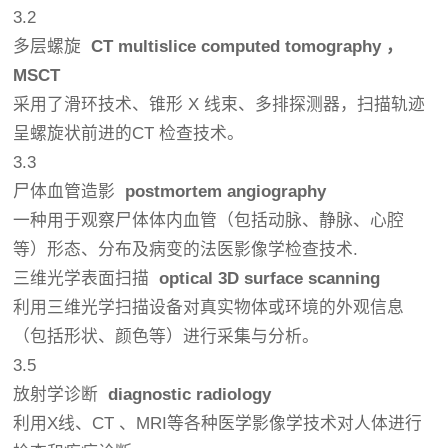
3.2
多层螺旋
CT
multislice
computed
tomography
，
MSCT
采用了滑环技术、锥形 X 线束、多排探测器，扫描轨迹
呈螺旋状前进的CT 检查技术。
3.3
尸体血管造影
postmortem
angiography
一种用于观察尸体体内
血管
（包括
动脉
、
静脉
、心腔
等）形态、分布及病变的法医影像学检查技术.
三维光学表面扫描
optical
3
D
surface
scanning
利用三维光学扫描设备对真实物体或环境的外观信息
（包括形状、颜色等）进行采集与分析。
3.5
放射学诊断
diagnostic
radiology
利用X线、CT 、MRI等各种医学影像学技术对人体进行