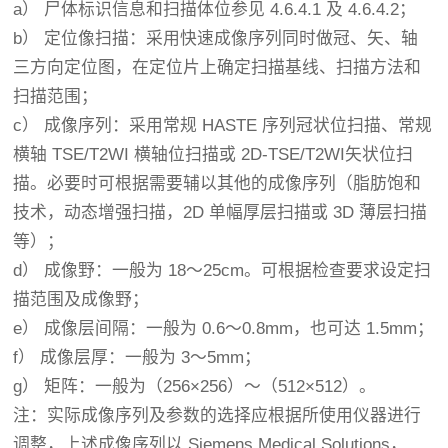
a） 尸体标识信息和扫描体位参见
4.6.4.1
及
4.6.4.2
；
b） 定位像扫描：采用快速成像序列同时做冠、矢、轴
三方向定位图，在定位片上确定扫描基线、扫描方法和
扫描范围；
c） 成像序列：采用常规 HASTE 序列冠状位扫描、常规
横轴 TSE/T2WI 横轴位扫描或 2D-TSE/T2WI矢状位扫
描。必要时可根据需要辅以其他的成像序列（脂肪饱和
技术，动态增强扫描，2D 单幅厚层扫描或 3D 薄层扫描
等）；
d） 成像野：一般为 18～25cm。可根据检查要求设定扫
描范围及成像野；
e） 成像层间隔：一般为 0.6～0.8mm，也可达 1.5mm；
f） 成像层厚：一般为 3～5mm；
g） 矩阵：一般为（256×256）～（512×512）。
注：实际成像序列及参数的选择应根据所使用仪器进行
调整，上述成像序列以 Siemens Medical Solutions，