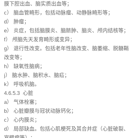
膜下腔出血、脑实质出血等；
c） 脑血管畸形，包括动脉瘤、动静脉畸形等；
d） 肿瘤；
e） 炎症，包括脑膜炎、脑脓肿、脑炎、颅内结核等；
f） 颅脑先天发育畸形或变异；
g） 退行性改变。包括老年性脑改变、脑萎缩、脱髓鞘
改变等；
h） 缺氧性脑病；
j） 脑水肿、脑积水、脑疝；
k） 呼吸机脑。
4.6.5.3 心脏
a） 气体栓塞；
b） 心脏瓣膜与冠状动脉钙化；
c） 心内膜炎；
d） 局部缺血。包括心肌梗死及其合并症（心脏破裂、
室壁瘤等）；