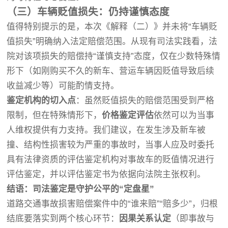
（三）车辆贬值损失：仍持谨慎态度
值得特别提示的是，本次《解释（二）》并未将“车辆贬
值损失”明确纳入法定赔偿范围。从现有司法实践看，法
院对该项损失的赔偿持“谨慎支持”态度，仅在少数特殊情
形下（如刚购买不久的新车、营运车辆因贬值导致后续
收益减少等）可能酌情支持。
鉴定机构的切入点
：虽然贬值损失的赔偿范围受到严格
限制，但在特殊情形下，
价格鉴定评估
依然可以为当事
人维权提供有力支持。我们建议，在发生涉及新车被
撞、结构性损害较为严重的事故时，当事人应及时委托
具有法律资质的评估鉴定机构对事故车的贬值情况进行
评估鉴定，并以评估鉴定书为依据向法院主张权利。
结语：司法鉴定是守护公平的“定盘星”
道路交通事故损害赔偿案件中的“谁来赔”“赔多少”，归根
结底要落实到两个核心环节：
因果关系认定
（即事故与