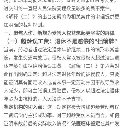
辆，机动车驾驶人5.59亿人，道路交通事故时有发生，
道交纠纷一直是人民法院受理数量较多的民事案件，
《解释（二）》的出台无疑将为相关案件的审理提供更
加明确的裁判规则。
一、聚焦人伤：新规为受害人权益筑起更坚实的屏障
（一）超龄误工费：退休不是赔偿的“挡箭牌”
当前，劳动者超过法定退休年龄继续工作的情形非常普
遍。发生交通事故后，侵权人常以被侵权人超过法定退
休年龄为由拒绝赔偿误工费。《解释（二）》第六条对
此作出明确规定：超过法定退休年龄的被侵权人，只要
能证明其有固定收入或者从事一定劳动并因事故导致收
入减少，即可主张误工费赔偿。侵权人以超过法定退休
年龄为由抗辩的，人民法院不予支持。
鉴定机构的切入点
：这一规定将极大增加超龄劳动者误
工费赔偿的主张成功率。对于超龄受伤人员而言，如何
证明事故前后的实际收入情况？
法医临床鉴定
在其中发