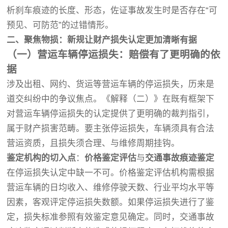
析刹车痕迹的长度、形态，佐证事故发生时是否存在“可
预见、可防范”的过错情形。
二、聚焦物损：新规让财产损失认定更加清晰有据
（一）营运车辆停运损失：赔偿有了更明确的依
据
涉及出租、网约、货运等营运车辆的停运损失，历来是
道交纠纷中的争议焦点。《解释（二）》在既有框架下
对营运车辆停运损失的认定提供了更明确的裁判指引，
属于财产损害范畴。要主张停运损失，车辆须具有合法
营运资质，且损失须合理、与维修周期挂钩。
鉴定机构的切入点
：
价格鉴定评估
与
交通事故痕迹鉴定
在停运损失认定中缺一不可。价格鉴定评估机构需根据
营运车辆的日均收入、维修停驶天数、行业平均水平等
因素，客观评定停运损失数额。如果停运损失进行了鉴
定，损失标准参照有效鉴定意见确定。同时，交通事故