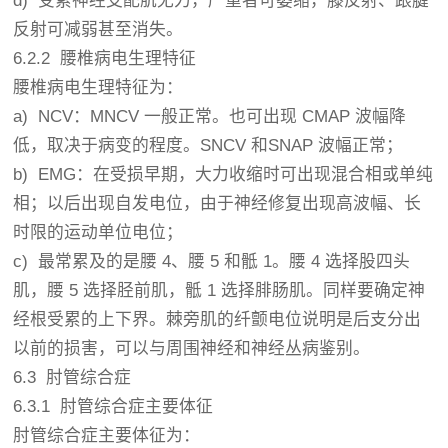
d) 受累神经支配肌无力，严重者可萎缩，膝反射、跟腱
反射可减弱甚至消失。
6.2.2 腰椎病电生理特征
腰椎病电生理特征为：
a) NCV：MNCV 一般正常。也可出现 CMAP 波幅降
低，取决于病变的程度。SNCV 和SNAP 波幅正常；
b) EMG：在受损早期，大力收缩时可出现混合相或单纯
相；以后出现自发电位，由于神经修复出现高波幅、长
时限的运动单位电位；
c) 最常累及的是腰 4、腰 5 和骶 1。腰 4 选择股四头
肌，腰 5 选择胫前肌，骶 1 选择腓肠肌。同样要确定神
经根受累的上下界。棘旁肌的纤颤电位说明是后支分出
以前的损害，可以与周围神经和神经丛病鉴别。
6.3 肘管综合症
6.3.1 肘管综合症主要体征
肘管综合症主要体征为：