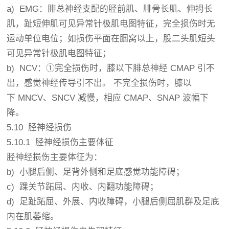
a) EMG：腓总神经支配的胫前肌、腓骨长肌、伸拇长
肌，趾短伸肌可见异常针极肌电图特征，完全损伤时无
运动单位电位；如损伤平面在腘窝以上，股二头肌短头
可见异常针极肌电图特征；
b) NCV：①完全损伤时，膝以下腓总神经 CMAP 引不
出，感觉神经传导引不出。 不完全损伤时，膝以
下 MNCV、SNCV 减慢，相应 CMAP、SNAP 波幅下
降。
5.10 胫神经损伤
5.10.1 胫神经损伤主要体征
胫神经损伤主要体征为：
b) 小腿后侧、足背外侧和足底感觉功能障碍；
c) 踝关节跖屈、内收、内翻功能障碍；
d) 足趾跖屈、外展、内收障碍，小腿后侧屈肌群及足底
内在肌萎缩。