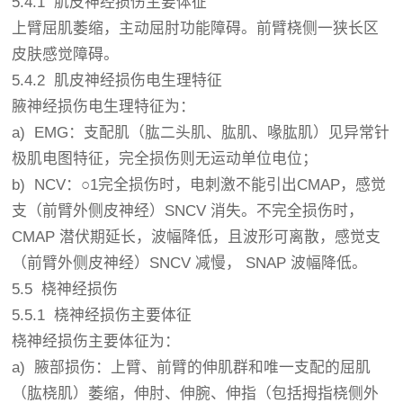
5.4.1 肌皮神经损伤主要体征
上臂屈肌萎缩，主动屈肘功能障碍。前臂桡侧一狭长区
皮肤感觉障碍。
5.4.2 肌皮神经损伤电生理特征
腋神经损伤电生理特征为：
a) EMG：支配肌（肱二头肌、肱肌、喙肱肌）见异常针
极肌电图特征，完全损伤则无运动单位电位；
b) NCV：○1完全损伤时，电刺激不能引出CMAP，感觉
支（前臂外侧皮神经）SNCV 消失。不完全损伤时，
CMAP 潜伏期延长，波幅降低，且波形可离散，感觉支
（前臂外侧皮神经）SNCV 减慢， SNAP 波幅降低。
5.5 桡神经损伤
5.5.1 桡神经损伤主要体征
桡神经损伤主要体征为：
a) 腋部损伤：上臂、前臂的伸肌群和唯一支配的屈肌
（肱桡肌）萎缩，伸肘、伸腕、伸指（包括拇指桡侧外