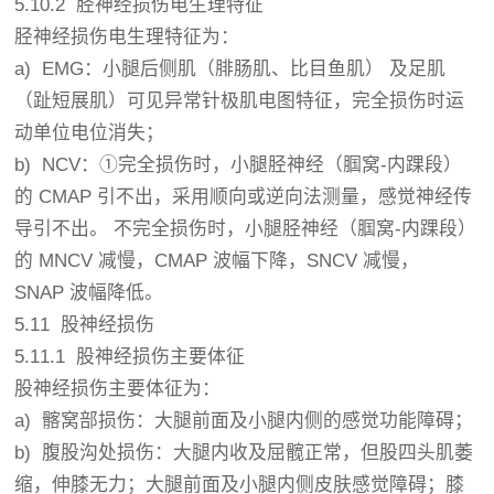
5.10.2 胫神经损伤电生理特征
胫神经损伤电生理特征为：
a) EMG：小腿后侧肌（腓肠肌、比目鱼肌） 及足肌
（趾短展肌）可见异常针极肌电图特征，完全损伤时运
动单位电位消失；
b) NCV：①完全损伤时，小腿胫神经（腘窝-内踝段）
的 CMAP 引不出，采用顺向或逆向法测量，感觉神经传
导引不出。 不完全损伤时，小腿胫神经（腘窝-内踝段）
的 MNCV 减慢，CMAP 波幅下降，SNCV 减慢，
SNAP 波幅降低。
5.11 股神经损伤
5.11.1 股神经损伤主要体征
股神经损伤主要体征为：
a) 髂窝部损伤：大腿前面及小腿内侧的感觉功能障碍；
b) 腹股沟处损伤：大腿内收及屈髋正常，但股四头肌萎
缩，伸膝无力；大腿前面及小腿内侧皮肤感觉障碍；膝