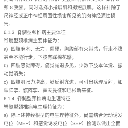
颈 8 受累，同时选择小指展肌和拇短展肌，这样排除了
尺神经或正中神经周围性损害所见的肌肉神经源性损
害。
6.1.3 脊髓型颈椎病主要体征
脊髓型颈椎病主要体征为：
a) 四肢麻木、无力，僵硬，胸腹部有束带感，行走不稳
甚至不能行走，下肢有踩棉花感；
b) 四肢感觉障碍，痛觉减退多见，少数下肢本体觉、振
动觉消失；
c) 四肢肌张力增高，腱反射亢进，可引出病理反射，如
踝阵挛、髌阵挛、霍夫曼征和巴彬斯基征。
6.1.4 脊髓型颈椎病电生理特征
脊髓型颈椎病电生理特征为：
a) 除上述神经根型的电生理特征外，尚需结合运动诱发
电位（MEP）和感觉诱发电位（SEP）检测以做出全面