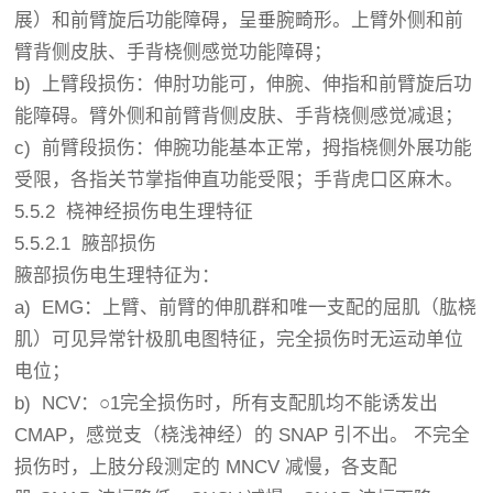
展）和前臂旋后功能障碍，呈垂腕畸形。上臂外侧和前
臂背侧皮肤、手背桡侧感觉功能障碍；
b) 上臂段损伤：伸肘功能可，伸腕、伸指和前臂旋后功
能障碍。臂外侧和前臂背侧皮肤、手背桡侧感觉减退；
c) 前臂段损伤：伸腕功能基本正常，拇指桡侧外展功能
受限，各指关节掌指伸直功能受限；手背虎口区麻木。
5.5.2 桡神经损伤电生理特征
5.5.2.1 腋部损伤
腋部损伤电生理特征为：
a) EMG：上臂、前臂的伸肌群和唯一支配的屈肌（肱桡
肌）可见异常针极肌电图特征，完全损伤时无运动单位
电位；
b) NCV：○1完全损伤时，所有支配肌均不能诱发出
CMAP，感觉支（桡浅神经）的 SNAP 引不出。 不完全
损伤时，上肢分段测定的 MNCV 减慢，各支配