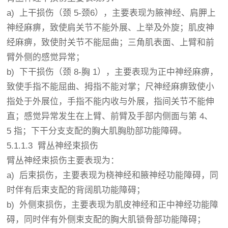
a) 上干损伤（颈 5-颈6），主要表现为腋神经、肩胛上
神经麻痹，致使肩关节不能外展、上举及外旋；肌皮神
经麻痹，致使肘关节不能屈曲；三角肌表面、上臂和前
臂外侧的感觉异常；
b) 下干损伤（颈 8-胸 1），主要表现为正中神经麻痹，
致使手指不能屈曲、拇指不能对掌；尺神经麻痹致使小
指处于外展位，手指不能内收与外展，指间关节不能伸
直；感觉异常发生在上臂、前臂及手部内侧面与第 4、
5 指；下干分支支配的胸大肌胸肋部功能障碍。
5.1.1.3 臂丛神经束损伤
臂丛神经束损伤主要表现为：
a) 后束损伤，主要表现为桡神经和腋神经功能障碍，同
时伴有后束支配的背阔肌功能障碍；
b) 外侧束损伤，主要表现为肌皮神经和正中神经功能障
碍，同时伴有外侧束支配的胸大肌锁骨部功能障碍；