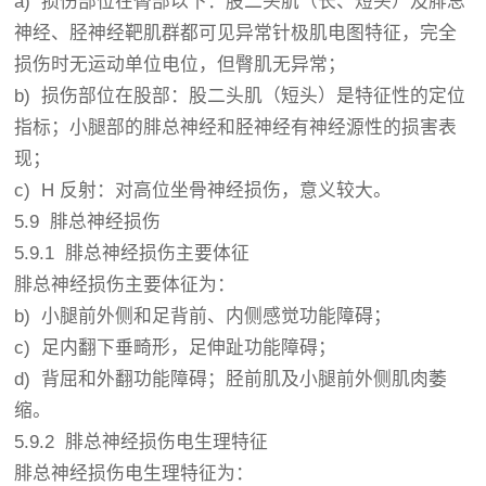
a) 损伤部位在臀部以下：股二头肌（长、短头）及腓总
神经、胫神经靶肌群都可见异常针极肌电图特征，完全
损伤时无运动单位电位，但臀肌无异常；
b) 损伤部位在股部：股二头肌（短头）是特征性的定位
指标；小腿部的腓总神经和胫神经有神经源性的损害表
现；
c) H 反射：对高位坐骨神经损伤，意义较大。
5.9 腓总神经损伤
5.9.1 腓总神经损伤主要体征
腓总神经损伤主要体征为：
b) 小腿前外侧和足背前、内侧感觉功能障碍；
c) 足内翻下垂畸形，足伸趾功能障碍；
d) 背屈和外翻功能障碍；胫前肌及小腿前外侧肌肉萎
缩。
5.9.2 腓总神经损伤电生理特征
腓总神经损伤电生理特征为：