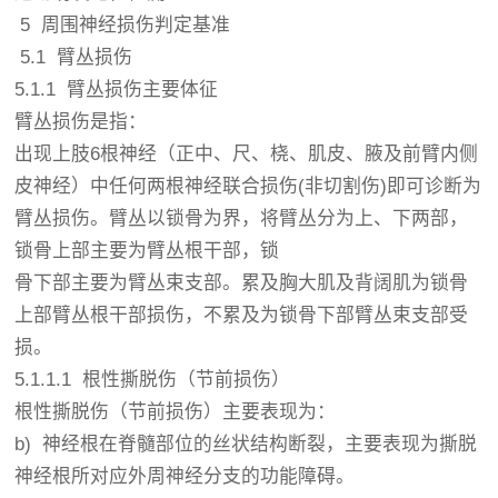
5 周围神经损伤判定基准
5.1 臂丛损伤
5.1.1 臂丛损伤主要体征
臂丛损伤是指：
出现上肢6根神经（正中、尺、桡、肌皮、腋及前臂内侧
皮神经）中任何两根神经联合损伤(非切割伤)即可诊断为
臂丛损伤。臂丛以锁骨为界，将臂丛分为上、下两部，
锁骨上部主要为臂丛根干部，锁
骨下部主要为臂丛束支部。累及胸大肌及背阔肌为锁骨
上部臂丛根干部损伤，不累及为锁骨下部臂丛束支部受
损。
5.1.1.1 根性撕脱伤（节前损伤）
根性撕脱伤（节前损伤）主要表现为：
b) 神经根在脊髓部位的丝状结构断裂，主要表现为撕脱
神经根所对应外周神经分支的功能障碍。