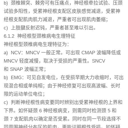
b) 颈椎棘突、棘旁可有压痛点，神经根牵拉试验、压颈
试验多阳性，受累神经根支配区皮肤感觉减退，受累神
经根支配肌肉肌力减退，严重者可出现肌肉萎缩；
c) 上肢腱反射迟钝，严重者甚至难以引出。
6.1.2 神经根型颈椎病电生理特征
神经根型颈椎病电生理特征为：
a) NCV：MNCV 一般正常。可出现 CMAP 波幅降低或
MNCV 轻度减慢，取决于受损的严重性。SNCV
和 SNAP 波幅正常；
b) EMG：可见自发电位，在受损早期大力收缩时，可出
现混合相或单纯相；由于神经修复可出现高波幅、长时
限的运动单位电位；
c) 判断神经根性病变要同时辨别出受累神经根的上界和
下界。如怀疑颈 6 神经根病变，则需同时检测颈 5 和
颈 7 支配肌肉以确定是否受累。同时在同一节段选择不
同周围神经分布区的肌肉，更能证明根性受损。如怀疑