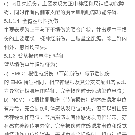
c) 内侧束损伤，主要表现为正中神经和尺神经功能障
碍，同时伴有内侧束支配的胸大肌胸肋部功能障碍。
5.1.1.4 全臂丛根性损伤
主要表现为上干与下干损伤的联合症状，并出现中干损
伤的主要症状—桡神经损伤，上肢呈全肌瘫。除上臂内
侧外，感觉均丧失。
5.1.2 臂丛损伤电生理特征
臂丛损伤电生理特征为：
a) EMG：根性撕脱伤（节前损伤）与节后损伤
的 EMG 特征相同，相应神经根及其分支支配肌肉表现
为异常针极肌电图特征，完全损伤时无运动单位电位；
b) NCV： ○1根性撕脱伤（节前损伤）的体感诱发电位
有异常，完全损伤时体感诱发电位消失，但可以引出感
觉神经动作电位。节后损伤既有体感诱发电位异常，亦
有感觉神经传导异常，完全损伤时体感诱发电位和感觉
神经动作电位均消失。干或束完全损伤时，相应神经干