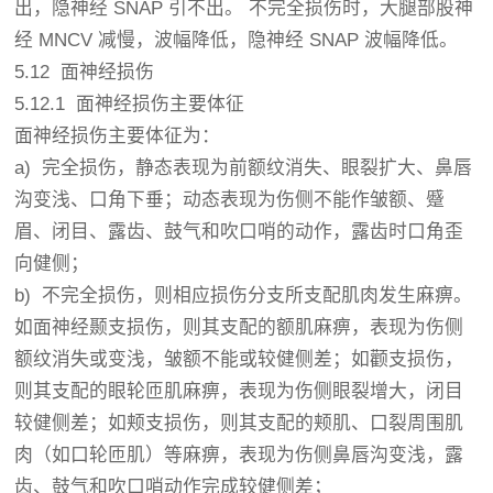
出，隐神经 SNAP 引不出。 不完全损伤时，大腿部股神
经 MNCV 减慢，波幅降低，隐神经 SNAP 波幅降低。
5.12 面神经损伤
5.12.1 面神经损伤主要体征
面神经损伤主要体征为：
a) 完全损伤，静态表现为前额纹消失、眼裂扩大、鼻唇
沟变浅、口角下垂；动态表现为伤侧不能作皱额、蹙
眉、闭目、露齿、鼓气和吹口哨的动作，露齿时口角歪
向健侧；
b) 不完全损伤，则相应损伤分支所支配肌肉发生麻痹。
如面神经颞支损伤，则其支配的额肌麻痹，表现为伤侧
额纹消失或变浅，皱额不能或较健侧差；如颧支损伤，
则其支配的眼轮匝肌麻痹，表现为伤侧眼裂增大，闭目
较健侧差；如颊支损伤，则其支配的颊肌、口裂周围肌
肉（如口轮匝肌）等麻痹，表现为伤侧鼻唇沟变浅，露
齿、鼓气和吹口哨动作完成较健侧差；