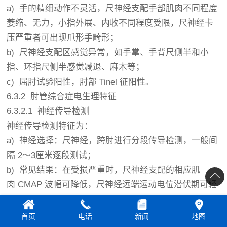
a) 手的精细动作不灵活，尺神经支配手部肌肉不同程度
萎缩、无力，小指外展、内收不同程度受限，尺神经卡
压严重者可出现爪形手畸形；
b) 尺神经支配区感觉异常，如手掌、手背尺侧半和小
指、环指尺侧半感觉减退、麻木等；
c) 屈肘试验阳性，肘部 Tinel 征阳性。
6.3.2 肘管综合症电生理特征
6.3.2.1 神经传导检测
神经传导检测特征为：
a) 神经选择：尺神经，跨肘进行分段传导检测，一般间
隔 2～3厘米逐段测试；
b) 常见结果：在受损严重时，尺神经支配的相应肌
肉 CMAP 波幅可降低，尺神经远端运动电位潜伏期可轻
度延长。如发现 2 厘米距离的传导时间≥ 0.8 毫秒，或波
幅骤降者，可确定该处卡压。SNCV 和 MNCV 在卡压处
首页
电话
新闻
地图