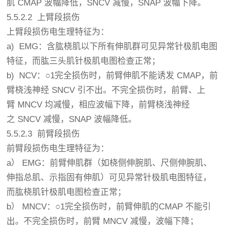
肌 CMAP 波幅降低，SNCV 减慢，SNAP 波幅下降。
5.5.2.2 上臂段损伤
上臂段损伤电生理特征为：
a) EMG：含肱桡肌以下所有伸肌群可见异常针极肌电图
特征，而肱三头肌针极肌电图检查正常；
b) NCV：○1完全损伤时，前臂伸肌不能诱发 CMAP，前
臂桡浅神经 SNCV 引不出。不完全损伤时，前臂、上
臂 MNCV 均减慢，相应波幅下降，前臂桡浅神经
之 SNCV 减慢，SNAP 波幅降低。
5.5.2.3 前臂段损伤
前臂段损伤电生理特征为：
a） EMG：前臂伸肌群（如桡侧伸腕肌、尺侧伸腕肌、
伸指总肌、示指固有伸肌）可见异常针极肌电图特征，
而肱桡肌针极肌电图检查正常；
b） MNCV：○1完全损伤时，前臂伸肌的CMAP 不能引
出。不完全损伤时，前臂 MNCV 减慢，波幅下降；