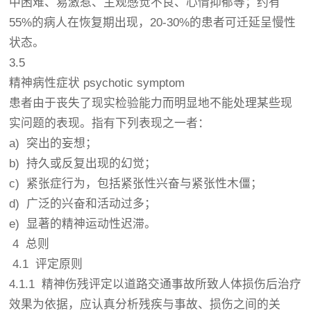
中困难、易激惹、主观感觉不良、心情抑郁等；约有
55%的病人在恢复期出现，20-30%的患者可迁延呈慢性
状态。
3.5
精神病性症状 psychotic symptom
患者由于丧失了现实检验能力而明显地不能处理某些现
实问题的表现。指有下列表现之一者：
a) 突出的妄想；
b) 持久或反复出现的幻觉；
c) 紧张症行为，包括紧张性兴奋与紧张性木僵；
d) 广泛的兴奋和活动过多；
e) 显著的精神运动性迟滞。
4 总则
4.1 评定原则
4.1.1 精神伤残评定以道路交通事故所致人体损伤后治疗
效果为依据，应认真分析残疾与事故、损伤之间的关