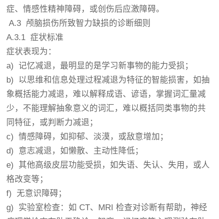
症、情感性精神障碍，或创伤后应激障碍。
A.3 颅脑损伤所致智力缺损的诊断细则
A.3.1 症状标准
症状表现为：
a) 记忆减退，最明显的是学习新事物的能力受损；
b) 以思维和信息处理过程减退为特征的智能损害，如抽
象概括能力减退，难以解释成语、谚语，掌握词汇量减
少，不能理解抽象意义的词汇，难以概括同类事物的共
同特征，或判断力减退；
c) 情感障碍，如抑郁、淡漠，或敌意增加；
d) 意志减退，如懒散、主动性降低；
e) 其他高级皮层功能受损，如失语、失认、失用，或人
格改变等；
f) 无意识障碍；
g) 实验室检查：如 CT、MRI 检查对诊断有帮助，神经