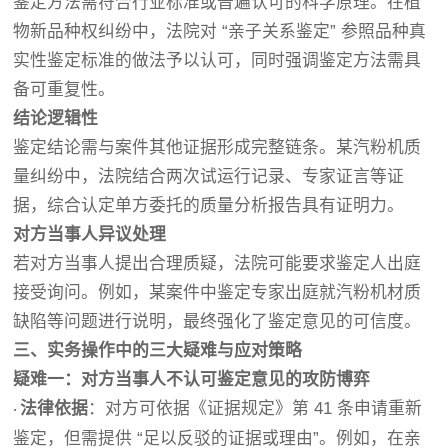
鉴定方法需符合行业标准或普遍认可的科学原理。在植
物新品种权纠纷中，法院对 “亲子关系鉴定” 参照品种真
实性鉴定标准的做法予以认可，同时强调鉴定方法需具
备可重复性。
结论逻辑性
鉴定结论需与案件其他证据形成完整链条。某汽粉机质
量纠纷中，法院结合两次试运行记录、专家证言等证
据，综合认定单方委托的质量分析报告具有证明力。
对方当事人异议处理
若对方当事人提出合理质疑，法院可能要求鉴定人出庭
接受询问。例如，某案件中鉴定专家出庭就汽粉机材质
缺陷等问题进行说明，最终强化了鉴定意见的可信度。
三、实务操作中的三大疑难与应对策略
疑难一：对方当事人不认可鉴定意见的攻防博弈
法律依据
：对方可依据《证据规定》第 41 条申请重新
·
鉴定，但需提供 “足以反驳的证据或理由”。例如，在亲