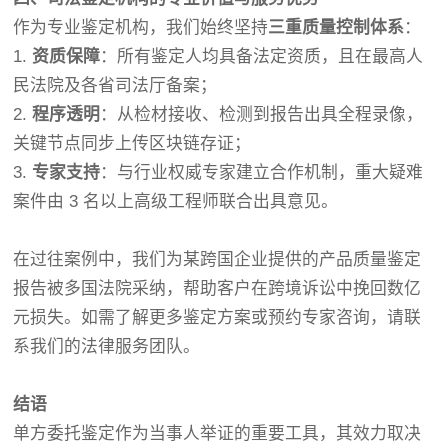
作为专业鉴定机构，我们始终坚持
三重质量控制体系
：
1.
资质保障
：所有鉴定人均具备法定资质，且在最高人
民法院及各省司法厅备案；
2.
程序透明
：从检材接收、检测到报告出具全程录像，
关键节点同步上传区块链存证；
3.
专家支持
：与行业权威专家建立合作机制，重大疑难
案件由 3 名以上高级工程师联合出具意见。
在过往案例中，我们为某跨国企业提供的产品质量鉴定
报告被多国法院采纳，帮助客户在跨境诉讼中挽回数亿
元损失。如需了解更多鉴定方案或预约专家咨询，请联
系我们的法律服务团队。
结语
单方委托鉴定作为当事人举证的重要工具，其效力取决