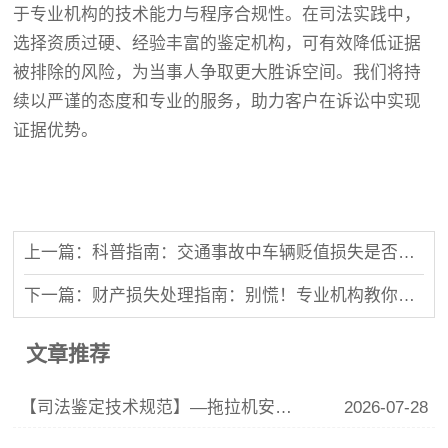
于专业机构的技术能力与程序合规性。在司法实践中，
选择资质过硬、经验丰富的鉴定机构，可有效降低证据
被排除的风险，为当事人争取更大胜诉空间。我们将持
续以严谨的态度和专业的服务，助力客户在诉讼中实现
证据优势。
湖南锦程司法鉴定中心
上一篇：科普指南：交通事故中车辆贬值损失是否赔偿？
下一篇：财产损失处理指南：别慌！专业机构教你逆袭理赔攻略
文章推荐
【司法鉴定技术规范】—拖拉机安全技术规范
2026-07-28