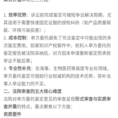
1.
效率优势
：诉讼前完成鉴定可缩短争议解决周期，尤
其适用于需要快速固定证据的侵权纠纷（如产品质量瑕
疵、环境污染损害）；
2.
成本控制
：单方委托避免了司法鉴定中可能出现的多
次鉴定费用，如某知识产权案件中，权利人单方委托的
鉴定报告被法院采纳后，对方因未申请重新鉴定而承担
举证不能后果；
3.
专业性补充
：在海事、生物医药等高度专业化领域，
单方委托鉴定可借助行业权威机构的技术优势，弥补当
事人举证能力的不足。
二、法院审查的五大核心维度
法院对单方委托鉴定意见的审查呈现
形式审查与实质审
查并重
的特点，重点聚焦以下方面：
资质要件