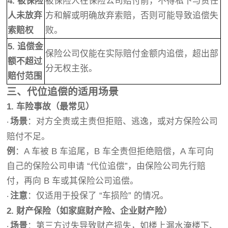
4. 被保险
被保险人在保险公司赔付前，不得私下与责任
人未放弃
方和解或明确放弃索赔，否则可能导致追偿失
索赔权
败。
5. 追偿金
保险公司仅能在实际赔付金额内追偿，超出部
额不超过
分无权主张。
赔付范围
三、代位追偿的适用场景
1. 车险事故（最常见）
场景
：对方全责或主责但拒赔、逃逸，或对方保险公司
·
赔付不足。
例
：A 车被 B 车追尾，B 车全责但拒绝赔偿，A 车可向
自己的保险公司申请 “代位追偿”，由保险公司先行赔
付，再向 B 车或其保险公司追偿。
注意
：仅适用于投保了 “车损险” 的情况。
·
2. 财产保险（如家庭财产险、企业财产险）
场景
：第三方过失导致财产损失，如楼上漏水淹楼下、
·