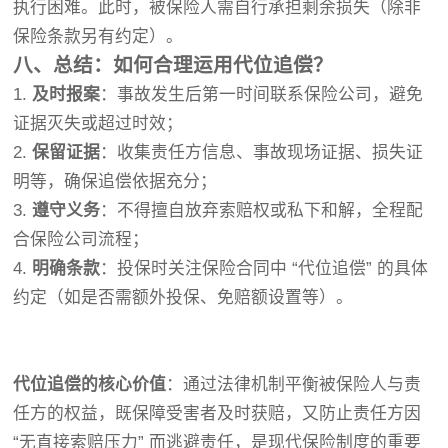
执行困难。此时，被保险人需自行承担剩余损失（除非
保险条款另有约定）。
八、总结：如何合理运用代位追偿？
1.
及时报案
：事故发生后第一时间联系保险公司，避免
证据灭失或超过时效；
2.
保留证据
：收集责任方信息、事故现场证据、损失证
明等，确保追偿依据充分；
3.
遵守义务
：不得擅自放弃索赔权或私下和解，全程配
合保险公司流程；
4.
明确条款
：投保时关注保险合同中 “代位追偿” 的具体
约定（如是否需额外投保、免赔额设置等）。
湖南锦程司法鉴定中心
代位追偿的核心价值
：通过法律机制平衡被保险人与责
任方的权益，既保障受害者及时获赔，又防止责任方因
“无直接索赔压力” 而逃避责任，是现代保险制度的重要